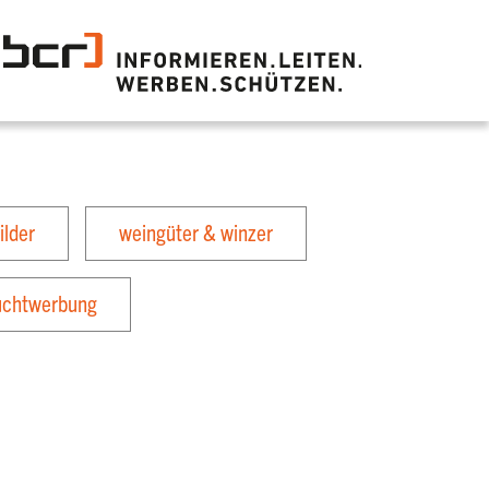
ilder
weingüter & winzer
uchtwerbung